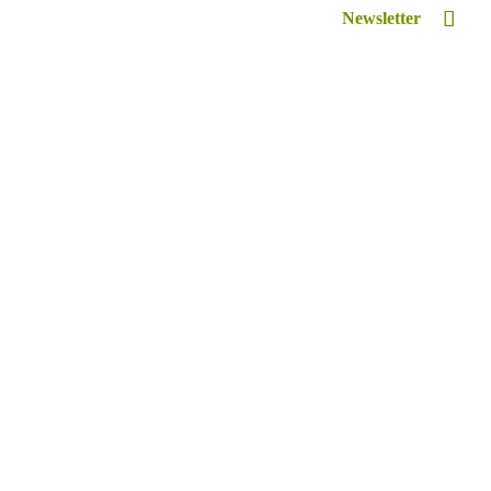
Newsletter
Inspiriert
Retreat Venue Hire
Lexikon