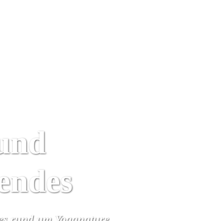
Yoga Urlaub
Kalender
Wir
Algarve
und
rendes
hes rund um Yoganature