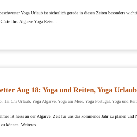
chwerter Yoga Urlaub ist sicherlich gerade in diesen Zeiten besonders wichti
 Gäste Ihre Algarve Yoga Reise...
etter Aug 18: Yoga und Reiten, Yoga Urlaub
b
,
Tai Chi Urlaub
,
Yoga Algarve
,
Yoga am Meer
,
Yoga Portugal
,
Yoga und Reit
mmer ist heiss an der Algarve. Zeit für uns das kommende Jahr zu planen und 
 zu können. Weiteres...