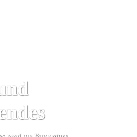
Yoga Urlaub
Kalender
Wir
Algarve
und
rendes
hes rund um Yoganature