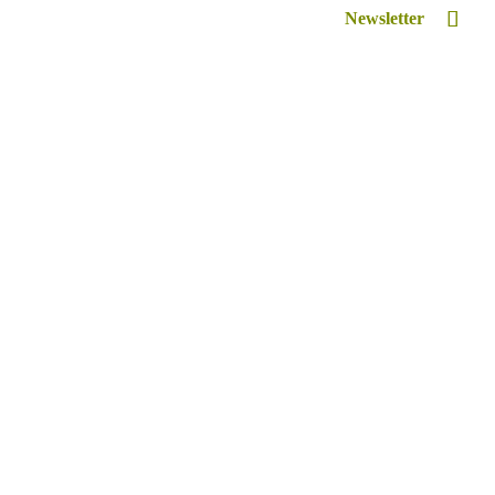
Newsletter
Inspiriert
Retreat Venue Hire
Lexikon