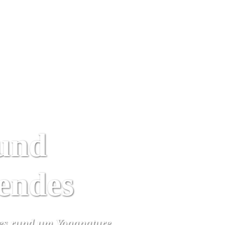
Yoga Urlaub
Kalender
Wir
Algarve
und
rendes
hes rund um Yoganature