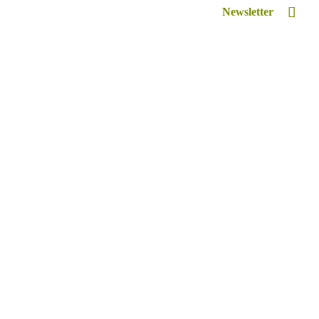
Newsletter
Inspiriert
Retreat Venue Hire
Lexikon