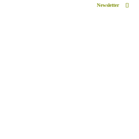
Newsletter
Inspiriert
Retreat Venue Hire
Lexikon