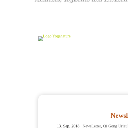
Newsl
13. Sep. 2018
|
NewsLetter
,
Qi Gong Urlau