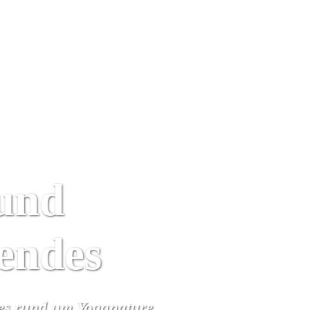
Yoga Urlaub
Kalender
Wir
Algarve
und
rendes
hes rund um Yoganature