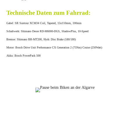
Technische Daten zum Fahrrad:
Gabel: SR Suntour XCM34 Coil, Tapered, 15x110mm, 100mm
Schaltwerk: Shimano Deore RD-M6000-DGS, ShadowPlus, 10-Speed
Bremse: Shimano BR-MT200, Hydr. Disc Brake (180/180)
Motor: Bosch Drive Unit Performance CX Generation 2 (75Nm) Cruise (250Watt)
Akku: Bosch PowerPack 500