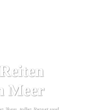
Yoga Urlaub
Kalender
Wir
Algarve
Reiten
m Meer
 Yoga, tolles Resort und