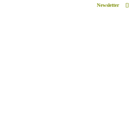
Newsletter
Inspiriert
Retreat Venue Hire
Lexikon