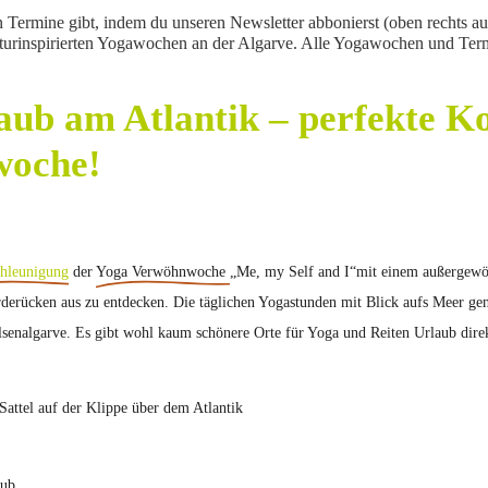
n Termine gibt, indem du unseren Newsletter abbonierst (oben rechts au
aturinspirierten Yogawochen an der Algarve. Alle Yogawochen und Ter
aub am Atlantik – perfekte Ko
woche!
chleunigung
der
Yoga Verwöhnwoche
„Me, my Self and I“mit einem außergewöh
erücken aus zu entdecken. Die täglichen Yogastunden mit Blick aufs Meer gen
elsenalgarve. Es gibt wohl kaum schönere Orte für Yoga und Reiten Urlaub dir