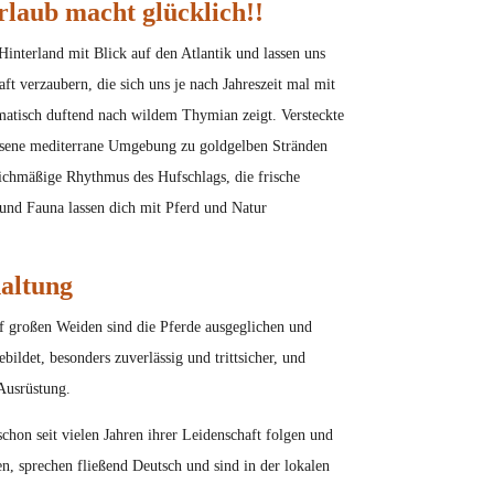
rlaub macht glücklich!!
Hinterland mit Blick auf den Atlantik und lassen uns
t verzaubern, die sich uns je nach Jahreszeit mal mit
matisch duftend nach wildem Thymian zeigt. Versteckte
ssene mediterrane Umgebung zu goldgelben Stränden
ichmäßige Rhythmus des Hufschlags, die frische
und Fauna lassen dich mit Pferd und Natur
haltung
f großen Weiden sind die Pferde ausgeglichen und
ebildet, besonders zuverlässig und trittsicher, und
Ausrüstung.
schon seit vielen Jahren ihrer Leidenschaft folgen und
en, sprechen fließend Deutsch und sind in der lokalen