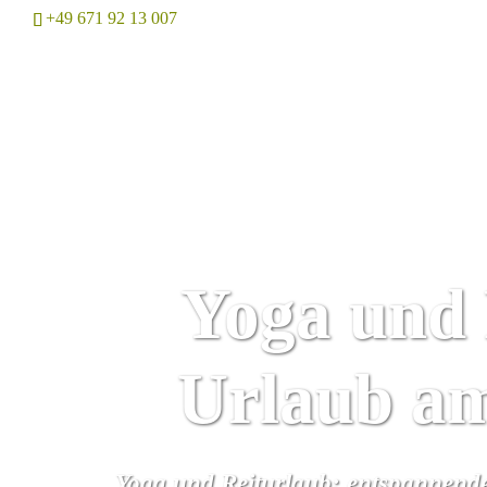
+49 671 92 13 007
Home
Yoga und 
Urlaub a
Yoga und Reiturlaub: entspannendes