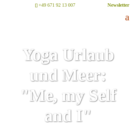
+49 671 92 13 007
Newsletter
Yoga Urlaub
und Meer:
"Me, my Self
and I"