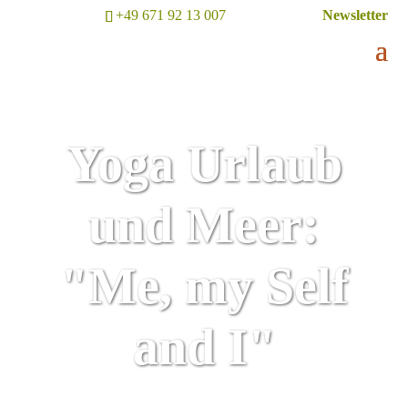
+49 671 92 13 007
Newsletter
Yoga Urlaub
und Meer:
"Me, my Self
and I"