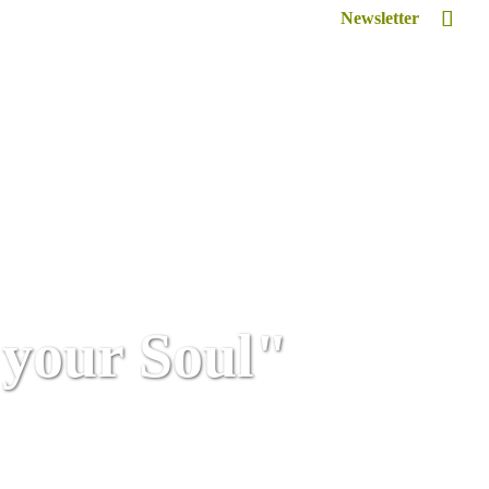
Newsletter
Inspiriert
Retreat Venue Hire
Lexikon
your Soul"