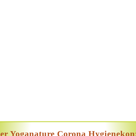
er Yoganature Corona Hygienekon