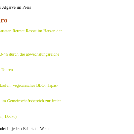
r Algarve im Preis
uro
atteten Retreat Resort im Herzen der
 3-4h durch die abwechslungsreiche
e Touren
lzofen, vegetarisches BBQ, Tapas-
n im Gemeinschaftsbereich zur freien
en, Decke)
det in jedem Fall statt. Wenn