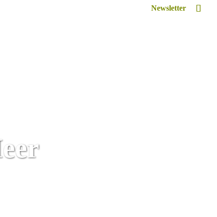
Newsletter
Inspiriert
Retreat Venue Hire
Lexikon
eer