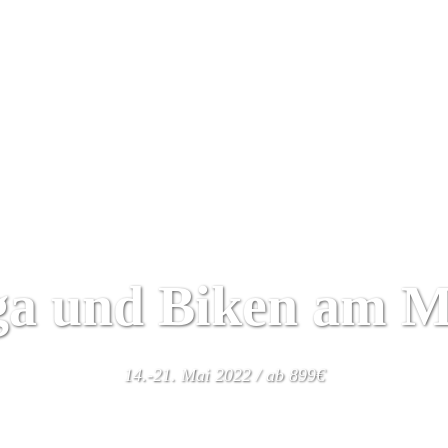
Yoga Urlaub
Kalender
Wir
Algarve
ga und Biken am M
14.-21. Mai 2022 / ab 899€