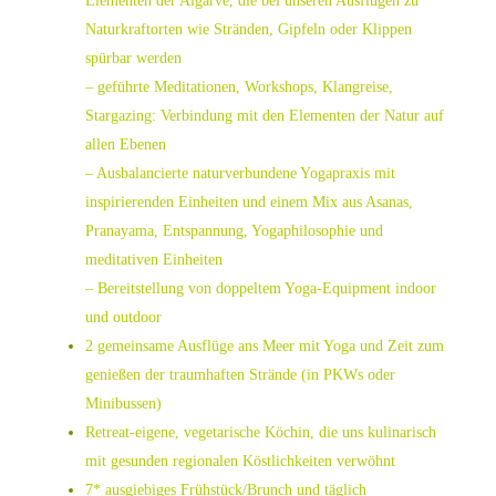
Elementen der Algarve, die bei unseren Ausflügen zu
Naturkraftorten wie Stränden, Gipfeln oder Klippen
spürbar werden
– geführte Meditationen, Workshops, Klangreise,
Stargazing: Verbindung mit den Elementen der Natur auf
allen Ebenen
– Ausbalancierte naturverbundene Yogapraxis mit
inspirierenden Einheiten und einem Mix aus Asanas,
Pranayama, Entspannung, Yogaphilosophie und
meditativen Einheiten
– Bereitstellung von doppeltem Yoga-Equipment indoor
und outdoor
2 gemeinsame Ausflüge ans Meer mit Yoga und Zeit zum
genießen der traumhaften
Strände (
in PKWs oder
Minibussen)
Retreat-eigene, vegetarische Köchin, die uns kulinarisch
mit gesunden regionalen Köstlichkeiten verwöhnt
7* ausgiebiges Frühstück/Brunch und täglich