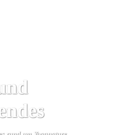
Yoga Urlaub
Kalender
Wir
Algarve
und
rendes
hes rund um Yoganature