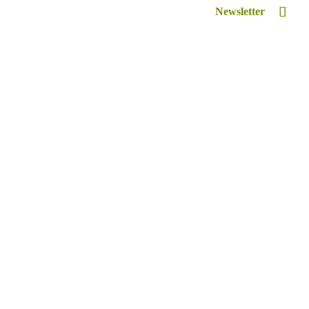
Newsletter
Inspiriert
Retreat Venue Hire
Lexikon