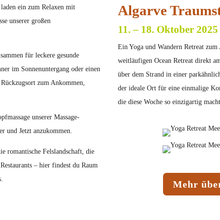
Algarve Traums
 laden ein zum Relaxen mit
sse unserer großen
11. – 18. Oktober 2025
Ein Yoga und Wandern Retreat zum
sammen für leckere gesunde
weitläufigen Ocean Retreat direkt a
inner im Sonnenuntergang oder einen
über dem Strand in einer parkähnlich
ter Rückzugsort zum Ankommen,
der ideale Ort für eine einmalige K
die diese Woche so einzigartig macht
opfmassage unserer Massage-
ier und Jetzt anzukommen.
ie romantische Felslandschaft, die
Restaurants – hier findest du Raum
s.
Mehr über