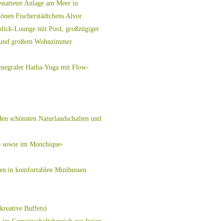
estatteter Anlage am Meer in
hönen Fischerstädtchens Alvor
blick-Lounge mit Pool, großzügiger
n und großem Wohnzimmer
integraler Hatha-Yoga mit Flow-
den schönsten Naturlandschaften und
e sowie im Monchique-
en in komfortablen Minibussen
kreative Buffets)