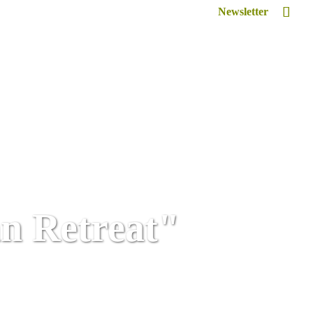
Newsletter
Inspiriert
Retreat Venue Hire
Lexikon
n Retreat"