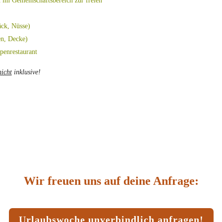
n im Gemeinschaftsbereich zur freien
äck, Nüsse)
en, Decke)
penrestaurant
nicht
inklusive!
Wir freuen uns auf deine Anfrage:
Urlaubswoche unverbindlich anfragen!