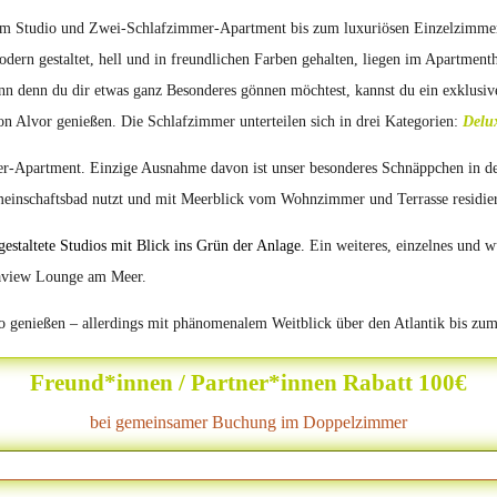
vom Studio und Zwei-Schlafzimmer-Apartment bis zum luxuriösen Einzelzimme
dern gestaltet, hell und in freundlichen Farben gehalten, liegen im Apartment
n denn du dir etwas ganz Besonderes gönnen möchtest, kannst du ein exklusive
n Alvor genießen. Die Schlafzimmer unterteilen sich in drei Kategorien:
Delu
r-Apartment. Einzige Ausnahme davon ist unser besonderes Schnäppchen in d
einschaftsbad nutzt und mit Meerblick vom Wohnzimmer und Terrasse residier
gestaltete Studios mit Blick ins Grün der Anlage.
Ein weiteres, einzelnes und w
Seaview Lounge am Meer.
io genießen – allerdings mit phänomenalem Weitblick über den Atlantik bis zu
Freund*innen / Partner*innen Rabatt 100€
bei gemeinsamer Buchung im Doppelzimmer