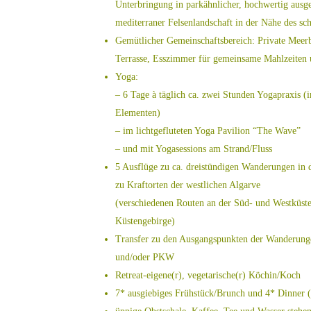
Unterbringung in parkähnlicher, hochwertig ausg
mediterraner Felsenlandschaft in der Nähe des sc
Gemütlicher Gemeinschaftsbereich: Private Meer
Terrasse, Esszimmer für gemeinsame Mahlzeite
Yoga:
– 6 Tage à täglich ca. zwei Stunden Yogapraxis (
Elementen)
– im lichtgefluteten Yoga Pavilion “The Wave”
– und mit Yogasessions am Strand/Fluss
5 Ausflüge zu ca. dreistündigen Wanderungen in 
zu Kraftorten der westlichen Algarve
(verschiedenen Routen an der Süd- und Westküst
Küstengebirge)
Transfer zu den Ausgangspunkten der Wanderung
und/oder PKW
Retreat-eigene(r), vegetarische(r) Köchin/Koch
7* ausgiebiges Frühstück/Brunch und 4* Dinner (