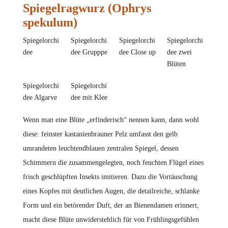
Spiegelragwurz (Ophrys
spekulum)
Spiegelorchi
Spiegelorchi
Spiegelorchi
Spiegelorchi
dee
dee Grupppe
dee Close up
dee zwei
Blüten
Spiegelorchi
Spiegelorchi
dee Algarve
dee mit Klee
Wenn man eine Blüte „erfinderisch“ nennen kann, dann wohl
diese: feinster kastanienbrauner Pelz umfasst den gelb
umrandeten leuchtendblauen zentralen Spiegel, dessen
Schimmern die zusammengelegten, noch feuchten Flügel eines
frisch geschlüpften Insekts imitieren. Dazu die Vortäuschung
eines Kopfes mit deutlichen Augen, die detailreiche, schlanke
Form und ein betörender Duft, der an Bienendamen erinnert,
macht diese Blüte unwiderstehlich für von Frühlingsgefühlen